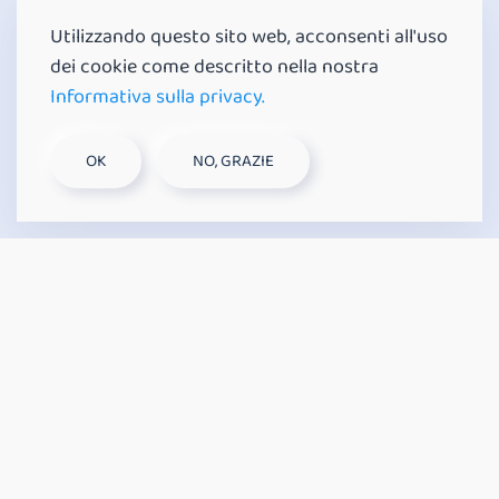
Inklusive Braille-Unterstützung für
Utilizzando questo sito web, acconsenti all'uso
blinde Nutzer.
dei cookie come descritto nella nostra
STEUERZENTRALE UND
Informativa sulla privacy.
TASTATUR KÖNNEN BIS ZU 50
OK
NO, GRAZIE
METER VONEINANDER
ENTFERNT SEIN
Bis zu
50 Meter
Übertragungsreichweite zwischen
Tastatur und Steuerzentrale.