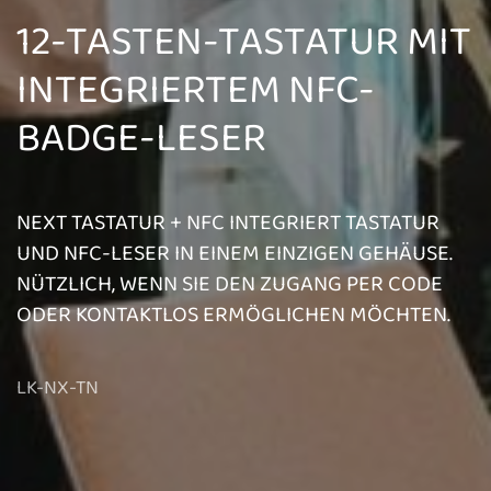
12-TASTEN-TASTATUR MIT
INTEGRIERTEM NFC-
BADGE-LESER
NEXT TASTATUR + NFC INTEGRIERT TASTATUR
UND NFC-LESER IN EINEM EINZIGEN GEHÄUSE.
NÜTZLICH, WENN SIE DEN ZUGANG PER CODE
ODER KONTAKTLOS ERMÖGLICHEN MÖCHTEN.
LK-NX-TN