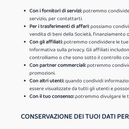
Con i fornitori di servizi:
potremmo condividere 
servizio, per contattarti.
Per i trasferimenti di affari:
possiamo condivid
vendita di beni della Società, finanziamento o 
Con gli affiliati:
potremmo condividere le tue inf
Informativa sulla privacy. Gli affiliati includ
controlliamo o che sono sotto il controllo c
Con partner commerciali:
potremmo condivider
promozioni.
Con altri utenti:
quando condividi informazioni
essere visualizzate da tutti gli utenti e poss
Con il tuo consenso:
potremmo divulgare le tu
CONSERVAZIONE DEI TUOI DATI PE