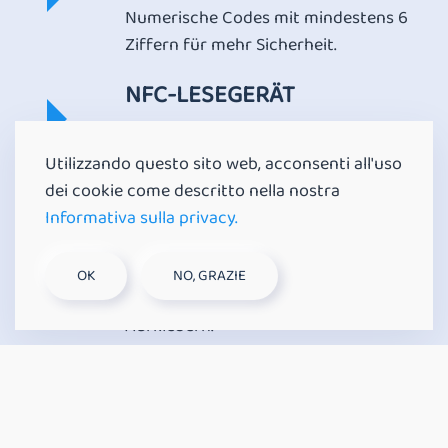
Numerische Codes mit mindestens 6
Ziffern für mehr Sicherheit.
NFC-LESEGERÄT
Mifare Classic 1K-Kompatibilität.
Utilizzando questo sito web, acconsenti all'uso
PERSONALISIERTE GADGETS
dei cookie come descritto nella nostra
Informativa sulla privacy.
Möglichkeit zur individuellen
Gestaltung von Eintrittsausweisen,
OK
NO, GRAZIE
Schlüsselanhängern, Armbändern und
Aufklebern.