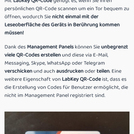
Mit
LabKey QR-Code
genügt es, wenn Sie ihren
persönlichen QR-Code scannen um ein Tor bequem zu
öffnen, wodurch Sie
nicht einmal mit der
Leseoberfläche des Geräts in Berührung kommen
müssen!
Dank des
Management Panels
können Sie
unbegrenzt
viele QR-Codes erstellen
und diese via E-Mail,
Messaging, Skype, WhatsApp oder Telegram
verschicken
und auch
ausdrucken
oder
teilen
. Eine
weitere Eigenschaft von
LabKey QR-Code
ist, dass es
die Erstellung von Codes für Benutzer ermöglicht, die
nicht im Management Panel registriert sind.