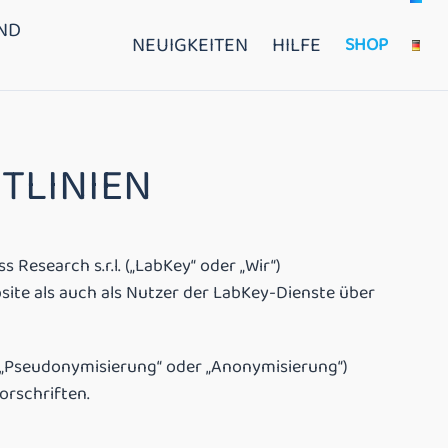
ND
NEUIGKEITEN
HILFE
SHOP
TLINIEN
esearch s.r.l. („LabKey“ oder „Wir“)
site als auch als Nutzer der LabKey-Dienste über
, „Pseudonymisierung“ oder „Anonymisierung“)
rschriften.