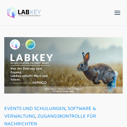
EVENTS UND SCHULUNGEN
,
SOFTWARE &
VERWALTUNG
,
ZUGANGSKONTROLLE FÜR
NACHRICHTEN