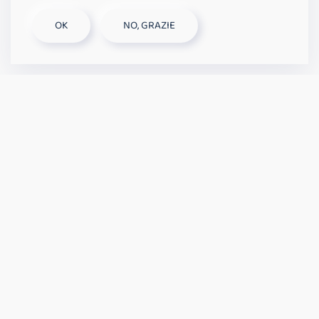
Die Steuerzentrale benötigt
eine 12V
OK
NO, GRAZIE
Stromversorgung
und verbindet sich mit der
Cloud
über einen USB-Dongle mit integrierter SIM-Karte.