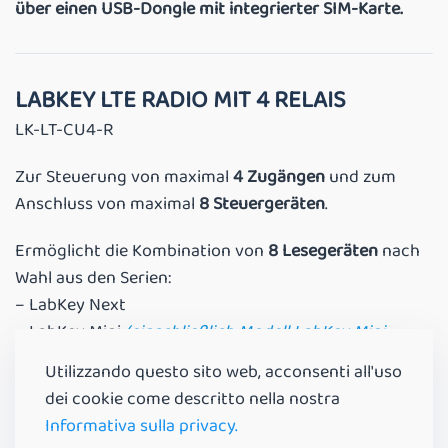
über einen USB-Dongle mit integrierter SIM-Karte.
LABKEY LTE RADIO MIT 4 RELAIS
LK-LT-CU4-R
Zur Steuerung von maximal
4 Zugängen
und zum
Anschluss von maximal
8 Steuergeräten
.
Ermöglicht die Kombination von
8 Lesegeräten
nach
Wahl aus den Serien:
– LabKey Next
– LabKey Mini
(einschließlich Modell LabKey Mini
Radio)
Utilizzando questo sito web, acconsenti all'uso
– LabKey Glass
dei cookie come descritto nella nostra
– LabKey Extreme
Informativa sulla privacy.