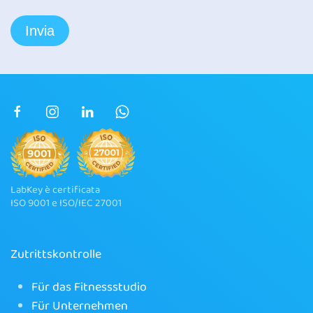
LabKey è certificata
ISO 9001 e ISO/IEC 27001
Zutrittskontrolle
Für das Fitnessstudio
Für Unternehmen