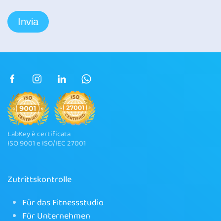
LabKey è certificata
ISO 9001 e ISO/IEC 27001
Zutrittskontrolle
Für das Fitnessstudio
Für Unternehmen