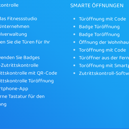
SMARTE ÖFFNUNGEN
kontrolle
das Fitnessstudio
Türöffnung mit Code
 Unternehmen
Badge Türöffnung
lverwaltung
Badge Toröffnung
en Sie die Türen für Ihr
Öffnung der Wohnhau
Toröffnung mit Code
enden Sie Badges
Türöffner aus der Fer
Zutrittskontrolle
Toröffnung mit Smar
ittskontrolle mit QR-Code
Zutrittskontroll-Soft
ittskontrolle Türöffnung
rtphone-App
rne Tastatur für den
ang