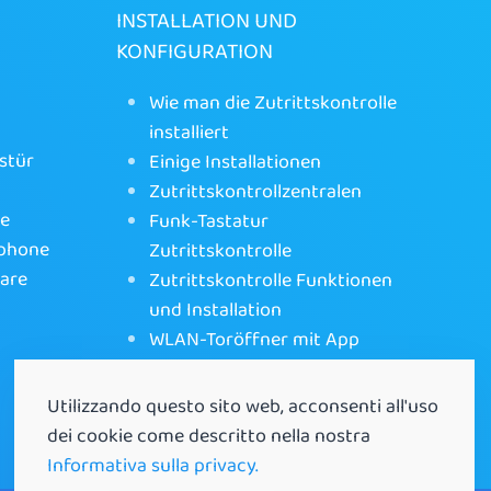
INSTALLATION UND
KONFIGURATION
Wie man die Zutrittskontrolle
installiert
stür
Einige Installationen
Zutrittskontrollzentralen
ne
Funk-Tastatur
tphone
Zutrittskontrolle
ware
Zutrittskontrolle Funktionen
und Installation
WLAN-Toröffner mit App
Utilizzando questo sito web, acconsenti all'uso
dei cookie come descritto nella nostra
Informativa sulla privacy.