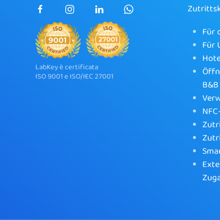
Zutritts
Für 
Für
Hote
LabKey è certificata
Öffn
ISO 9001 e ISO/IEC 27001
B&B
Verw
NFC-
Zutr
Zutr
Sma
Exte
Zug