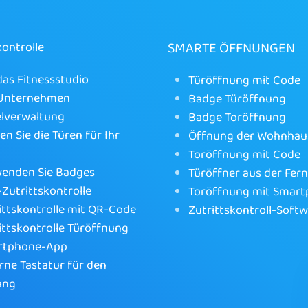
SMARTE ÖFFNUNGEN
kontrolle
das Fitnessstudio
Türöffnung mit Code
 Unternehmen
Badge Türöffnung
lverwaltung
Badge Toröffnung
en Sie die Türen für Ihr
Öffnung der Wohnhau
Toröffnung mit Code
enden Sie Badges
Türöffner aus der Fer
Zutrittskontrolle
Toröffnung mit Smar
ittskontrolle mit QR-Code
Zutrittskontroll-Soft
ittskontrolle Türöffnung
rtphone-App
rne Tastatur für den
ang