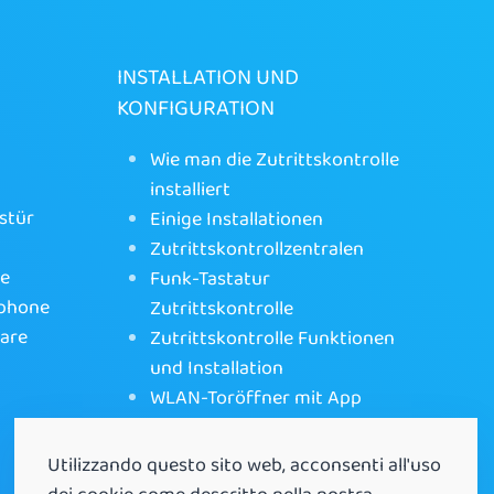
INSTALLATION UND
KONFIGURATION
Wie man die Zutrittskontrolle
installiert
stür
Einige Installationen
Zutrittskontrollzentralen
ne
Funk-Tastatur
tphone
Zutrittskontrolle
ware
Zutrittskontrolle Funktionen
und Installation
WLAN-Toröffner mit App
Utilizzando questo sito web, acconsenti all'uso