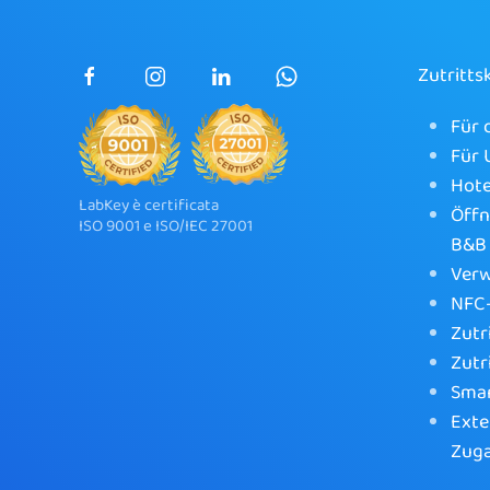
Zutritts
Für 
Für
Hote
LabKey è certificata
Öffn
ISO 9001 e ISO/IEC 27001
B&B
Verw
NFC-
Zutr
Zutr
Sma
Exte
Zug