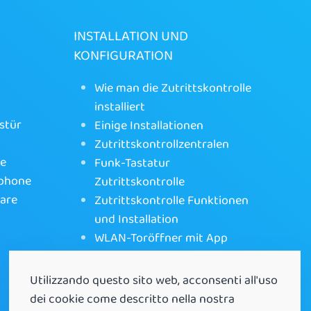
INSTALLATION UND
KONFIGURATION
Wie man die Zutrittskontrolle
installiert
stür
Einige Installationen
Zutrittskontrollzentralen
ne
Funk-Tastatur
tphone
Zutrittskontrolle
ware
Zutrittskontrolle Funktionen
und Installation
WLAN-Toröffner mit App
Utilizzando questo sito web, acconsenti all'uso
dei cookie come descritto nella nostra