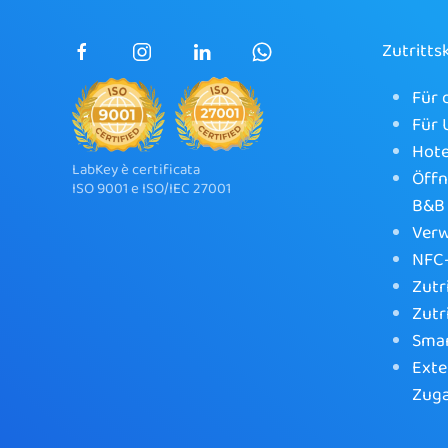
Zutritts
Für 
Für
Hote
LabKey è certificata
Öffn
ISO 9001 e ISO/IEC 27001
B&B
Verw
NFC-
Zutr
Zutr
Sma
Exte
Zug