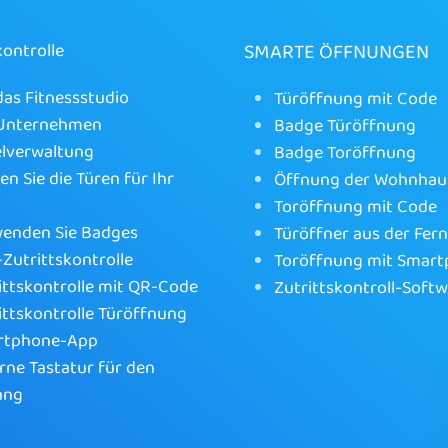
SMARTE ÖFFNUNGEN
kontrolle
das Fitnessstudio
Türöffnung mit Code
 Unternehmen
Badge Türöffnung
lverwaltung
Badge Toröffnung
en Sie die Türen für Ihr
Öffnung der Wohnhau
Toröffnung mit Code
enden Sie Badges
Türöffner aus der Fer
Zutrittskontrolle
Toröffnung mit Smar
ittskontrolle mit QR-Code
Zutrittskontroll-Soft
ittskontrolle Türöffnung
rtphone-App
rne Tastatur für den
ang