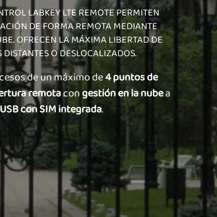
NTROL LABKEY LTE REMOTE PERMITEN
LACIÓN DE FORMA REMOTA MEDIANTE
UBE. OFRECEN LA MÁXIMA LIBERTAD DE
S DISTANTES O DESLOCALIZADOS.
accesos de un máximo de
4 puntos de
ertura remota
con
gestión en la nube
a
USB con SIM integrada
.