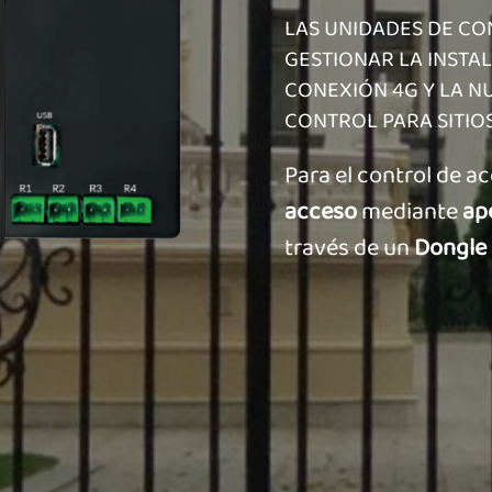
LAS UNIDADES DE CO
GESTIONAR LA INSTA
CONEXIÓN 4G Y LA N
CONTROL PARA SITIO
Para el control de 
acceso
mediante
ap
través de un
Dongle 