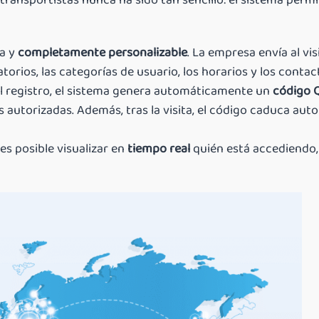
transportistas nunca ha sido tan sencillo: el sistema permi
la y
completamente personalizable
. La empresa envía al vi
orios, las categorías de usuario, los horarios y los contac
l registro, el sistema genera automáticamente un
código 
reas autorizadas. Además, tras la visita, el código caduca 
 es posible visualizar en
tiempo real
quién está accediendo