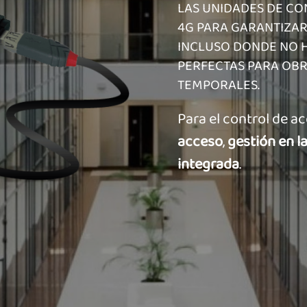
LAS UNIDADES DE CO
4G PARA GARANTIZAR
INCLUSO DONDE NO H
PERFECTAS PARA OBR
TEMPORALES.
Para el control de 
acceso
,
gestión en l
integrada
.