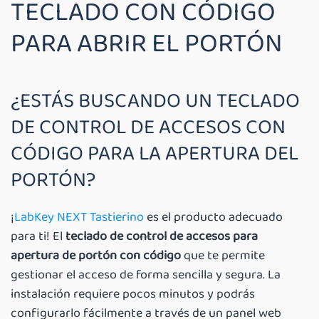
TECLADO CON CÓDIGO
PARA ABRIR EL PORTÓN
¿ESTÁS BUSCANDO UN TECLADO
CHATGPT HA DETTO:
DE CONTROL DE ACCESOS CON
CÓDIGO PARA LA APERTURA DEL
PORTÓN?
CHATGPT HA DETTO
CHATGPT HA DETTO:
¿ESTÁS BUSCANDO UN TECLADO DE
TÁS BUSCANDO UN TECLADO DE C
¡
LabKey NEXT Tastierino
es el producto adecuado
para ti! El
teclado de control de accesos para
apertura de portón con código
que te permite
gestionar el acceso de forma sencilla y segura. La
instalación requiere pocos minutos y podrás
configurarlo fácilmente a través de un panel web