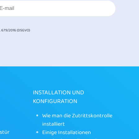
. 679/2016 (DSGVO)
INSTALLATION UND
KONFIGURATION
Wie man die Zutrittskontrolle
installiert
stür
Einige Installationen