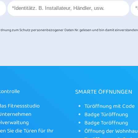
dnung zum Schutz personenbezogener Daten Nr. gelesen und bin damit einverstanden
SMARTE ÖFFNUNGEN
kontrolle
das Fitnessstudio
Türöffnung mit Code
 Unternehmen
Badge Türöffnung
lverwaltung
Badge Toröffnung
en Sie die Türen für Ihr
Öffnung der Wohnhau