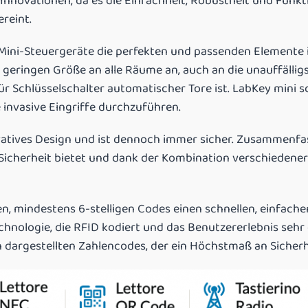
Innovationen, da es die Einfachheit, Robustheit und Funkti
reint.
 Mini-Steuergeräte die perfekten und passenden Elemente 
geringen Größe an alle Räume an, auch an die unauffälligst
r Schlüsselschalter automatischer Tore ist. LabKey mini sc
 invasive Eingriffe durchzuführen.
atives Design und ist dennoch immer sicher. Zusammenfass
Sicherheit bietet und dank der Kombination verschiedener
en, mindestens 6-stelligen Codes einen schnellen, einfache
nologie, die RFID kodiert und das Benutzererlebnis sehr 
h dargestellten Zahlencodes, der ein Höchstmaß an Sicherh