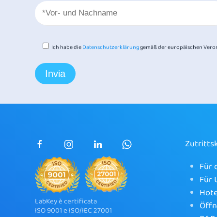
Ich habe die
Datenschutzerklärung
gemäß der europäischen Veror
Zutritts
Für 
Für
Hote
LabKey è certificata
Öffn
ISO 9001 e ISO/IEC 27001