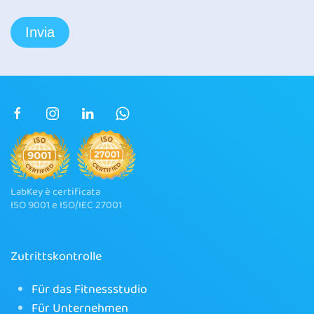
LabKey è certificata
ISO 9001 e ISO/IEC 27001
Zutrittskontrolle
Für das Fitnessstudio
Für Unternehmen