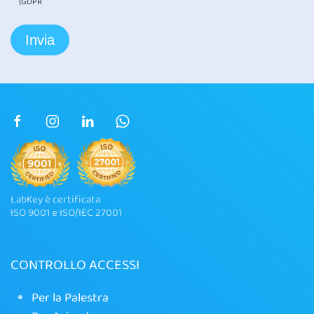
(GDPR
LabKey è certificata
ISO 9001 e ISO/IEC 27001
CONTROLLO ACCESSI
Per la Palestra