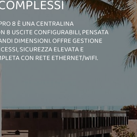
 COMPLESSI
PRO 8 È UNA CENTRALINA
 8 USCITE CONFIGURABILI, PENSATA
RANDI DIMENSIONI. OFFRE GESTIONE
CESSI, SICUREZZA ELEVATA E
PLETA CON RETE ETHERNET/WIFI.