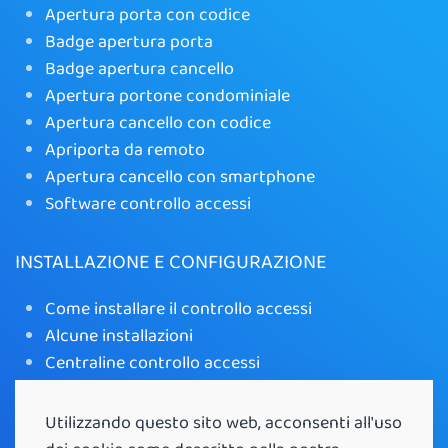
Apertura porta con codice
Badge apertura porta
Badge apertura cancello
Apertura portone condominiale
Apertura cancello con codice
Apriporta da remoto
Apertura cancello con smartphone
Software controllo accessi
INSTALLAZIONE E CONFIGURAZIONE
Come installare il controllo accessi
Alcune installazioni
Centraline controllo accessi
Tastierino radio controllo accessi
Controllo Accessi Funzionalità e Installazione
Utilizzando questo sito web, acconsenti all'uso
Apri cancello wifi con app