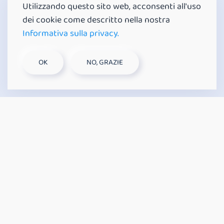
Utilizzando questo sito web, acconsenti all'uso
Codici numerici sia nella versione stand
dei cookie come descritto nella nostra
alone che in cloud
Informativa sulla privacy.
LETTURA QR CODE AL BUIO
OK
NO, GRAZIE
Lettura di QR-Code garantita anche in
condizioni di buio totale
MODALITÀ DI LETTURA QR
CODE
Rileva il codice fino 10x10mm, tempo di
lettura 0,1 secondi
LETTORE BADGE NFC
Compatibilità con tessere, gettori,