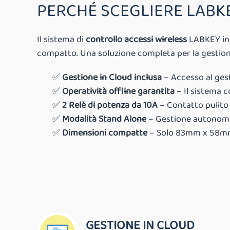
PERCHÉ SCEGLIERE LABKE
Il sistema di
controllo accessi wireless
LABKEY int
compatto. Una soluzione completa per la gestione 
✅
Gestione in Cloud inclusa
– Accesso al ges
✅
Operatività offline garantita
– Il sistema 
✅
2 Relè di potenza da 10A
– Contatto pulito 
✅
Modalità Stand Alone
– Gestione autonoma
✅
Dimensioni compatte
– Solo 83mm x 58mm x
GESTIONE IN CLOUD