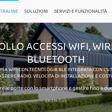
TRALINE
SOLUZIONI
SERVIZI E FUNZIONALITÀ
LLO ACCESSI WIFI, WIR
BLUETOOTH
NA WIFI CON TECNOLOGIA BLE INTEGRATA CON L’U
ASTIERE RADIO. VELOCITÀ DI INSTALLAZIONE E COSTI 
re le porte con lo smartphone e gestire fino a due
LK-LH-CU2