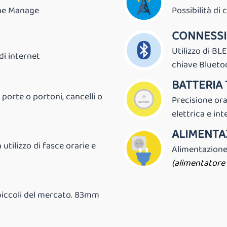
line Manage
Possibilità di 
CONNESS
Utilizzo di BL
di internet
chiave Bluetoo
BATTERIA
porte o portoni, cancelli o
Precisione ora
elettrica e int
ALIMENTAZ
utilizzo di fasce orarie e
Alimentazione
(alimentatore 
 piccoli del mercato. 83mm