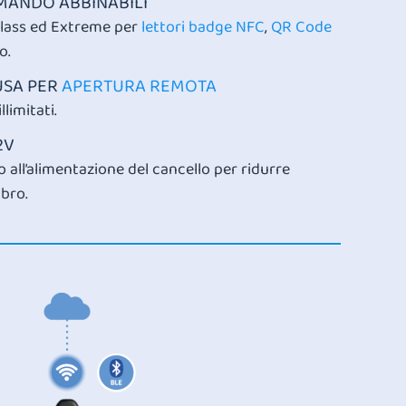
OMANDO ABBINABILI
lass ed Extreme per
lettori badge NFC
,
QR Code
o.
USA PER
APERTURA REMOTA
llimitati.
2V
 all’alimentazione del cancello per ridurre
bro.