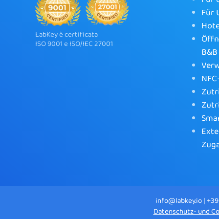
Für
Hote
LabKey è certificata
Öffn
ISO 9001 e ISO/IEC 27001
B&B
Verw
NFC-
Zutr
Zutr
Sma
Exte
Zug
info@labkey.io | +39
Datenschutz- und Co