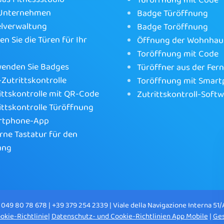
Türöffnung mit Code
 Unternehmen
Badge Türöffnung
lverwaltung
Badge Toröffnung
en Sie die Türen für Ihr
Öffnung der Wohnhau
Toröffnung mit Code
enden Sie Badges
Türöffner aus der Fer
Zutrittskontrolle
Toröffnung mit Smar
ittskontrolle mit QR-Code
Zutrittskontroll-Soft
ittskontrolle Türöffnung
rtphone-App
rne Tastatur für den
ang
 049 80 78 678 | +39 379 254 2339 | Viale della Navigazione Interna 51/
okie-Richtlinie
|
Datenschutz- und Cookie-Richtlinien App Mobile
|
Ges