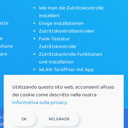
Wie man die Zutrittskontrolle
installiert
stür
Einige Installationen
Zutrittskontrollzentralen
ne
Funk-Tastatur
tphone
Zutrittskontrolle
ware
Zutrittskontrolle Funktionen
und Installation
WLAN-Toröffner mit App
Utilizzando questo sito web, acconsenti all'uso
dei cookie come descritto nella nostra
Informativa sulla privacy.
A 35129 Padova (PD) |
OK
NO, GRAZIE
chäftsbedingungen
|