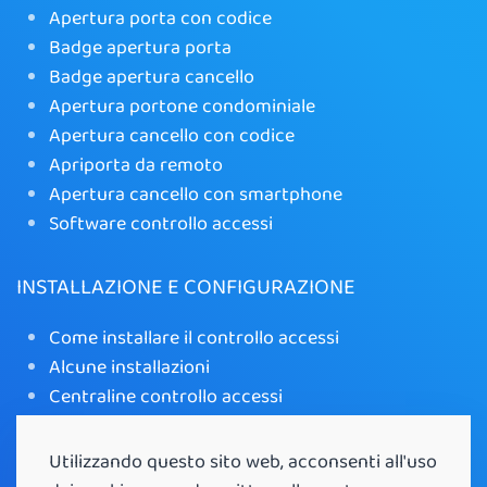
Apertura porta con codice
Badge apertura porta
Badge apertura cancello
Apertura portone condominiale
Apertura cancello con codice
Apriporta da remoto
Apertura cancello con smartphone
Software controllo accessi
INSTALLAZIONE E CONFIGURAZIONE
Come installare il controllo accessi
Alcune installazioni
Centraline controllo accessi
Tastierino radio controllo accessi
Controllo Accessi Funzionalità e Installazione
Utilizzando questo sito web, acconsenti all'uso
Apri cancello wifi con app