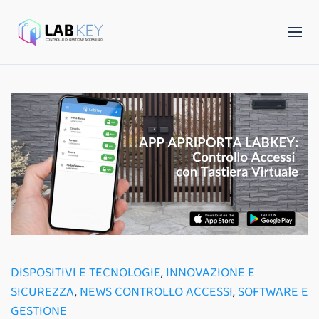
DISPOSITIVI E TECNOLOGIE
,
INNOVAZIONE E
SICUREZZA
,
NEWS CONTROLLO ACCESSI
,
SOFTWARE E
GESTIONE